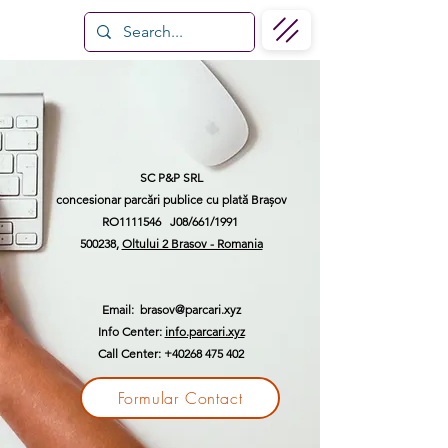
SC P&P SRL
concesionar parcări publice cu plată Brașov
RO1111546 J08/661/1991
500238,
Oltului 2 Brasov - Romania
Email: brasov@parcari.xyz
Info Center:
info.parcari.xyz
Call Center:
+40268 475 402
Formular Contact