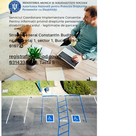
Serviciul Coordonare Implementare Convenție -
Pentru informații privind drepturile persoanelor cu
dizabilități și cardul - legitimație de parcare
Strada General Constantin Budișteanu
nr. 28C, etaj 1, sector 1, București, CP
010773
registratura@anpd.gov.ro
0314338090
, Tasta 5