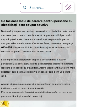
Ce fac dacă locul de parcare pentru persoane cu
dizabilități este ocupat abuziv?
Dacă un loc de parcare destinat persoanelor cu dizabilități este ocupat
de cineva care nu are un permis special de parcare vizibil pe bordul
mașinii, puteți apela direct autoritatea locală responsabilă pentru
sancțiuni referitoare la această încălcare. Sunați la numărul de urgență
0268-954
(Dispecerat Poliția Locală Brașov) astfel încât măsurile
necesare să poată fi luate cât mai repede posibil.
Este important să respectăm dreptul la accesibilitate al tuturor
persoanelor, iar acest lucru include și respectarea locurilor de parcare
rezervate persoanelor cu dizabilități. Aceste locuri sunt marcate în mod
special și sunt destinate exclusiv persoanelor care dețin un permis
valid.
Amintiți-vă că ocuparea abuzivă a acestor locuri de parcare este o
încălcare a legii și poate fi sancționabilă.
Prin raportarea acestei încălcări, ne ajutați să asigurăm un mediu de
parcare echitabil și accesibil pentru toți.